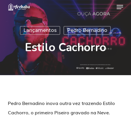
Menu
Skip
to
Close
main
Menu
Lançamentos
Pedro Bernadino
content
Estilo Cachorro
Pedro Bernadino inova outra vez trazendo Estilo
Cachorro, o primeiro Piseiro gravado na Neve.